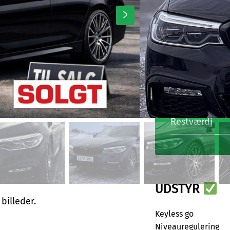
12 mån
Førstegangsyd
Pris pr. måne
Kontraktopret
Restværdi
UDSTYR
 billeder.
Keyless go
Niveauregulering