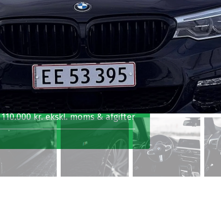
eders leasingaftale
else
22.500 kr. inkl. moms
d
2.374 kr. inkl. moms
telse
5.000 kr. inkl. moms
110.000 kr. ekskl. moms & afgifter