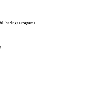
biliserings Program)
a
r