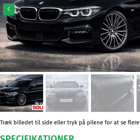
Træk billedet til side eller tryk på pilene for at se flere
SPECIFIKATIONER