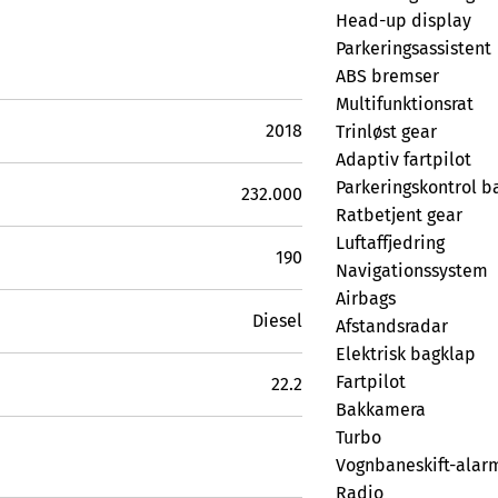
Head-up display
Parkeringsassistent
ABS bremser
Multifunktionsrat
2018
Trinløst gear
Adaptiv fartpilot
Parkeringskontrol b
232.000
Ratbetjent gear
Luftaffjedring
190
Navigationssystem
Airbags
Diesel
Afstandsradar
Elektrisk bagklap
Fartpilot
22.2
Bakkamera
Turbo
Vognbaneskift-alar
Radio