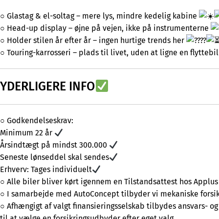
○ Glastag & el-soltag – mere lys, mindre kedelig kabine
○ Head-up display – øjne på vejen, ikke på instrumenterne
○ Holder stilen år efter år – ingen hurtige trends her
○ Touring-karrosseri – plads til livet, uden at ligne en flyttebi
YDERLIGERE INFO
○ Godkendelseskrav:
Minimum 22 år
Årsindtægt på mindst 300.000
Seneste lønseddel skal sendes
Erhverv: Tages individuelt
○ Alle biler bliver kørt igennem en Tilstandsattest hos Applu
○ I samarbejde med AutoConcept tilbyder vi mekaniske forsikri
○ Afhængigt af valgt finansieringsselskab tilbydes ansvars- og
til at vælge en forsikringsudbyder efter eget valg