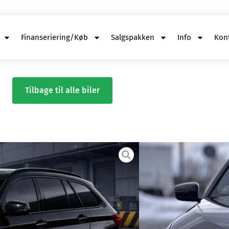
Finanseriering/Køb
Salgspakken
Info
Kon
Tilbage til alle biler
BMW
520d Touring